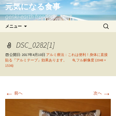
元気になる食事
genki-earth freedom
コ
検
メニュー
ン
索:
テ
ン
DSC_0282[1]
ツ
へ
公開日:
2017年4月10日
アルミ療法：これは便利！身体に直接
貼る『アルミテープ』効果あります。
フル解像度 (2048 ×
ス
1536)
キ
ッ
プ
←
→
前へ
次へ