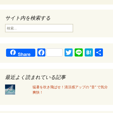
サイト内を検索する
検
索:
Fa
T
Li
H
共
Share
ce
wi
n
at
有
b
tt
e
e
o
er
n
最近よく読まれている記事
o
a
猛暑を吹き飛ばせ！清涼感アップの ”音” で気分
k
爽快！