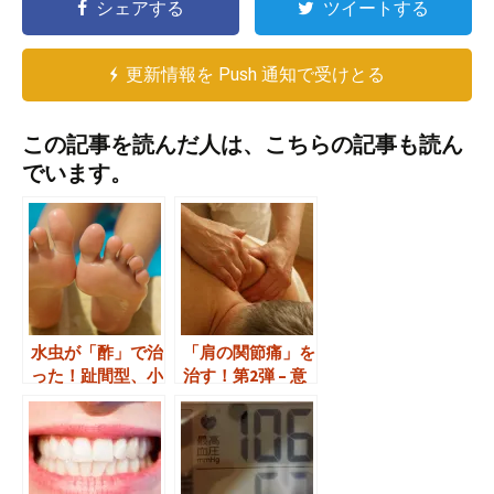
シェアする
ツイートする
更新情報を Push 通知で受けとる
この記事を読んだ人は、こちらの記事も読ん
でいます。
水虫が「酢」で治
「肩の関節痛」を
った！趾間型、小
治す！第2弾 – 意
水疱型が完治。
外にもアレも効果
大！痛みが消え
た！