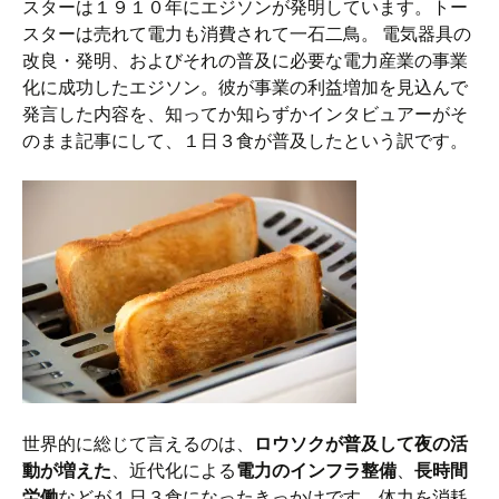
スターは１９１０年にエジソンが発明しています。トー
スターは売れて電力も消費されて一石二鳥。 電気器具の
改良・発明、およびそれの普及に必要な電力産業の事業
化に成功したエジソン。彼が事業の利益増加を見込んで
発言した内容を、知ってか知らずかインタビュアーがそ
のまま記事にして、１日３食が普及したという訳です。
世界的に総じて言えるのは、
ロウソクが普及して夜の活
動が増えた
、近代化による
電力のインフラ整備
、
長時間
労働
などが１日３食になったきっかけです。体力を消耗