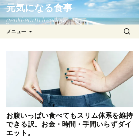
元気になる食事
genki-earth freedom
コ
検
メニュー
ン
索:
テ
ン
ツ
へ
ス
キ
ッ
プ
お腹いっぱい食べてもスリム体系を維持
できる訳。お金・時間・手間いらずダイ
エット。