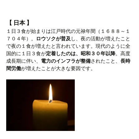
【 日本 】
１日３食が始まりは江戸時代の元禄年間（１６８８～１
７０４年）。
ロウソクが普及
し、夜の活動が増えたこと
で夜の１食が増えたと言われています。現代のように全
国的に１日３食が
定着したのは、昭和３０年以降
。高度
成長期に伴い、
電力のインフラが整備
されたこと、
長時
間労働
が増えたことが大きな要因です。