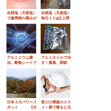
自然塩（天然塩）
自然塩（天然塩）
で歯周病の痛みが
毎日１０g以上摂
消えた
取しても最高血圧
１００mmHg。
アルミニウム療
アルミホイルで治
法。断熱シートで
す！痛風、関節
も肩、膝の痛みが
痛、腱鞘炎、火
消えた！
傷、風邪、神経
痛、頭痛、腰痛、
肩凝り、生理痛
etc.
日本３大パワース
夜だけ裸族のスス
ポット 【分
メ！裸で寝ると元