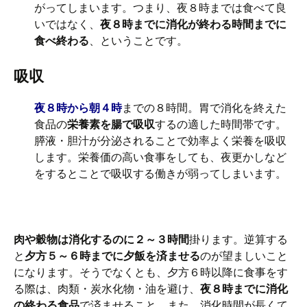
がってしまいます。つまり、夜８時までは食べて良
いではなく、
夜８時までに消化が終わる時間までに
食べ終わる
、ということです。
吸収
夜８時から朝４時
までの８時間。胃で消化を終えた
食品の
栄養素を腸で吸収
するの適した時間帯です。
膵液・胆汁が分泌されることで効率よく栄養を吸収
します。栄養価の高い食事をしても、夜更かしなど
をするとことで吸収する働きが弱ってしまいます。
肉や穀物は消化するのに２～３時間
掛ります。逆算する
と
夕方５～６時までに夕飯を済ませる
のが望ましいこと
になります。そうでなくとも、夕方６時以降に食事をす
る際は、肉類・炭水化物・油を避け、
夜８時までに消化
の終わる食品
で済ませること。また、消化時間が長くて