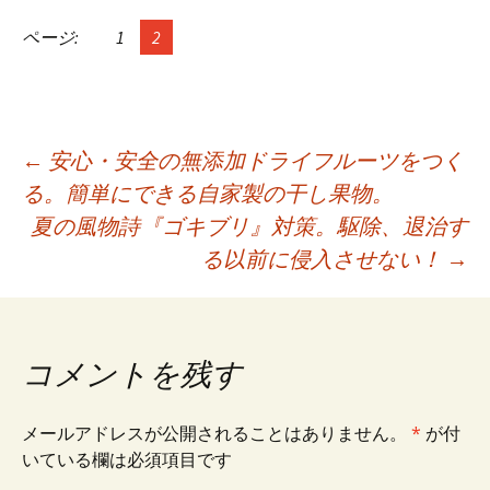
杭峠】に行ってき
気、健康、メリッ
た！ 「人が幸せ
トがいっぱい！
ページ:
1
2
になれる場所」と
呼ばれるゼロ磁場
地帯
投
←
安心・安全の無添加ドライフルーツをつく
る。簡単にできる自家製の干し果物。
稿
夏の風物詩『ゴキブリ』対策。駆除、退治す
る以前に侵入させない！
→
ナ
ビ
コメントを残す
ゲ
ー
メールアドレスが公開されることはありません。
*
が付
いている欄は必須項目です